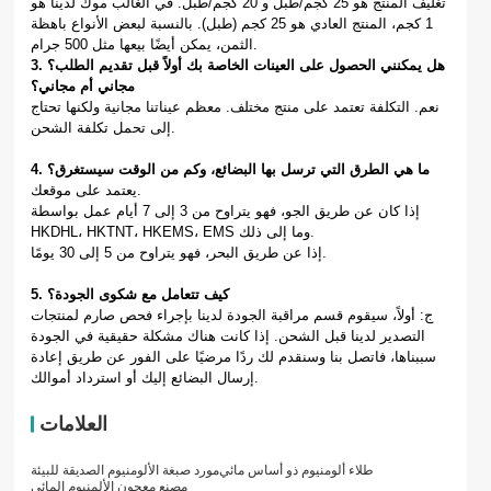
تغليف المنتج هو 25 كجم/طبل و 20 كجم/طبل. في الغالب موك لدينا هو
1 كجم، المنتج العادي هو 25 كجم (طبل). بالنسبة لبعض الأنواع باهظة
الثمن، يمكن أيضًا بيعها مثل 500 جرام.
3. هل يمكنني الحصول على العينات الخاصة بك أولاً قبل تقديم الطلب؟
مجاني أم مجاني؟
نعم. التكلفة تعتمد على منتج مختلف. معظم عيناتنا مجانية ولكنها تحتاج
إلى تحمل تكلفة الشحن.
4. ما هي الطرق التي ترسل بها البضائع، وكم من الوقت سيستغرق؟
يعتمد على موقعك.
إذا كان عن طريق الجو، فهو يتراوح من 3 إلى 7 أيام عمل بواسطة
HKDHL، HKTNT، HKEMS، EMS وما إلى ذلك.
إذا عن طريق البحر، فهو يتراوح من 5 إلى 30 يومًا.
5. كيف تتعامل مع شكوى الجودة؟
ج: أولاً، سيقوم قسم مراقبة الجودة لدينا بإجراء فحص صارم لمنتجات
التصدير لدينا قبل الشحن. إذا كانت هناك مشكلة حقيقية في الجودة
سببناها، فاتصل بنا وسنقدم لك ردًا مرضيًا على الفور عن طريق إعادة
إرسال البضائع إليك أو استرداد أموالك.
العلامات
طلاء ألومنيوم ذو أساس مائي
مورد صبغة الألومنيوم الصديقة للبيئة
مصنع معجون الألمنيوم المائي