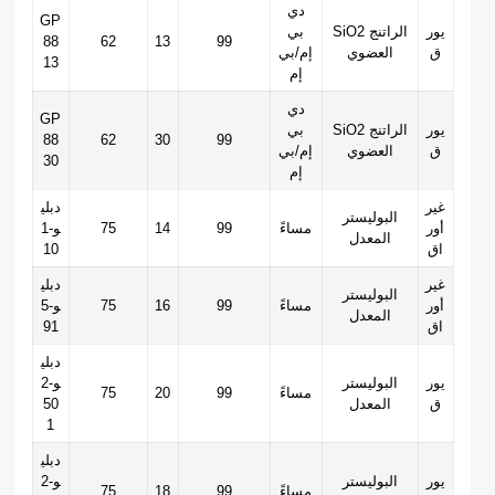
دي
GP
يور
SiO2 الراتنج
بي
88
62
13
99
ق
العضوي
إم/بي
13
إم
دي
GP
يور
SiO2 الراتنج
بي
88
62
30
99
ق
العضوي
إم/بي
30
إم
غير
دبلي
البوليستر
أور
مساءً
99
14
75
و-1
المعدل
اق
10
غير
دبلي
البوليستر
أور
مساءً
99
16
75
و-5
المعدل
اق
91
دبلي
يور
البوليستر
و-2
مساءً
99
20
75
ق
المعدل
50
1
دبلي
يور
البوليستر
و-2
مساءً
99
18
75