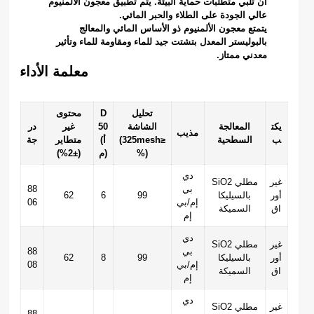
أن تلبي متطلبات حماية البيئة. يتم تطبيق معجون الألمنيوم
عالي الجودة على الطلاء والحبر المائي.
يتمتع معجون الألمنيوم ذو الأساس المائي والمعالج
بالبوليستر المعدل بتشتت جيد للماء ومقاومة للماء وتأثير
معدني ممتاز.
معلمة الأداء
تحليل
D
محتوى
يكت
المعالجة
الشاشة
50
غير
در
مذيب
ب
السطحية
(325mesh≥
(أ
متطاير
جة
%)
م)
(±2%)
دي
غير
SiO2 مطلي
بي
88
أور
بالسيليكا
99
6
62
إم/بي
06
اق
السميكة
إم
دي
غير
SiO2 مطلي
بي
88
أور
بالسيليكا
99
8
62
إم/بي
08
اق
السميكة
إم
دي
غير
SiO2 مطلي
بي
88