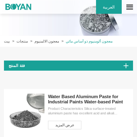
العربية
معجون ألومنيوم ذو أساس مائي
معجون الالمنيوم
منتجات
بيت
فئة المنتج
Water Based Aluminum Paste for
Industrial Paints Water-based Paint
Product Characteristics Silica surface-treated
aluminium paste has excellent acid and alkali
resistance and water resistance, easy to disperse,
low gas release,stable storage characteristics,which
عرض المزيد
can meet the environmental protection requirements.
This grade aluminium paste apply to water-based
coating paint and ink. Water-based aluminium paste