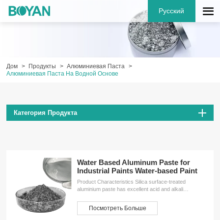
Русский
Дом
Продукты
Алюминиевая Паста
Алюминиевая Паста На Водной Основе
Категория Продукта
Water Based Aluminum Paste for
Industrial Paints Water-based Paint
Product Characteristics Silica surface-treated
aluminium paste has excellent acid and alkali
resistance and water resistance, easy to disperse,
low gas release,stable storage characteristics,which
Посмотреть Больше
can meet the environmental protection requirements.
This grade aluminium paste apply to water-based