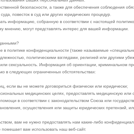
спользования Ваших персональных данных:
венной безопасности, а также для обеспечения соблюдения обяза
суда, повесток в суд или других юридических процедур.
овать информацию, собранную в соответствии с настоящей политико
ему мнению, могут представлять интерес для вашей информации.
 данными?
 в политике конфиденциальности (также называемые «специальны
длежностью, политическими взглядами, религией или другими убе
, или сексуальность. Информация об ориентации, криминальном п
ко в следующих ограниченных обстоятельствах:
ц, если вы не можете договориться физически или юридически;
ссиональных медицинских целях, предоставлять медицинскую или
омощи в соответствии с законодательством Союза или государств-
новления, осуществления или защиты юридических претензий, или 
ством, вам не нужно предоставлять нам какие-либо конфиденциал
е помешает вам использовать наш веб-сайт.