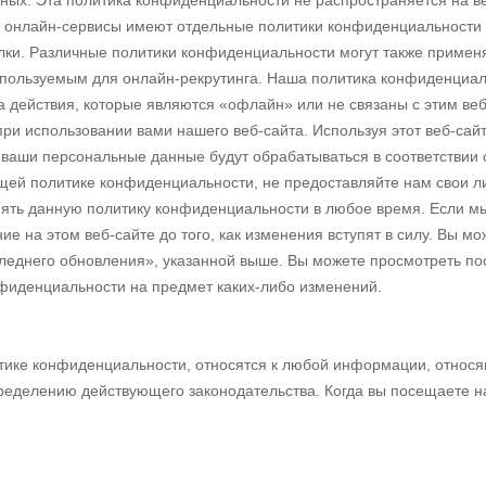
ных. Эта политика конфиденциальности не распространяется на в
и онлайн-сервисы имеют отдельные политики конфиденциальности 
и. Различные политики конфиденциальности могут также применят
пользуемым для онлайн-рекрутинга. Наша политика конфиденциал
на действия, которые являются «офлайн» или не связаны с этим ве
ри использовании вами нашего веб-сайта. Используя этот веб-сай
о ваши персональные данные будут обрабатываться в соответствии
щей политике конфиденциальности, не предоставляйте нам свои л
нять данную политику конфиденциальности в любое время. Если м
е на этом веб-сайте до того, как изменения вступят в силу. Вы м
следнего обновления», указанной выше. Вы можете просмотреть п
фиденциальности на предмет каких-либо изменений.
тике конфиденциальности, относятся к любой информации, относ
еделению действующего законодательства. Когда вы посещаете на