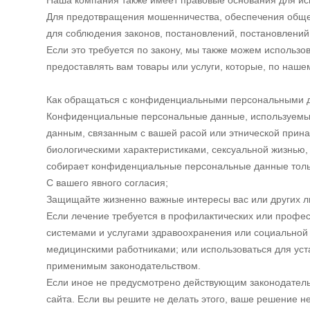
Наша компания также имеет правовые основания для и
Для предотвращения мошенничества, обеспечения общест
для соблюдения законов, постановлений, постановлений 
Если это требуется по закону, мы также можем использ
предоставлять вам товары или услуги, которые, по наш
Как обращаться с конфиденциальными персональными
Конфиденциальные персональные данные, используемые
данным, связанным с вашей расой или этнической прина
биологическими характеристиками, сексуальной жизнью
собирает конфиденциальные персональные данные толь
С вашего явного согласия;
Защищайте жизненно важные интересы вас или других ли
Если лечение требуется в профилактических или профе
системами и услугами здравоохранения или социальной п
медицинскими работниками; или использоваться для уста
применимым законодательством.
Если иное не предусмотрено действующим законодатель
сайта. Если вы решите не делать этого, ваше решение н