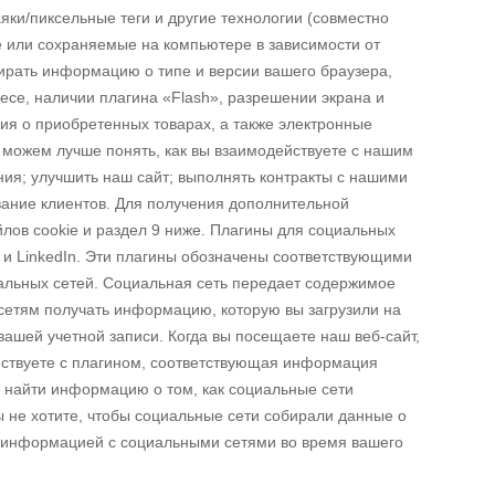
яки/пиксельные теги и другие технологии (совместно
 или сохраняемые на компьютере в зависимости от
бирать информацию о типе и версии вашего браузера,
есе, наличии плагина «Flash», разрешении экрана и
я о приобретенных товарах, а также электронные
 можем лучше понять, как вы взаимодействуете с нашим
ия; улучшить наш сайт; выполнять контракты с нашими
вание клиентов. Для получения дополнительной
йлов cookie и раздел 9 ниже. Плагины для социальных
 и LinkedIn. Эти плагины обозначены соответствующими
иальных сетей. Социальная сеть передает содержимое
 сетям получать информацию, которую вы загрузили на
вашей учетной записи. Когда вы посещаете наш веб-сайт,
ействуете с плагином, соответствующая информация
е найти информацию о том, как социальные сети
 не хотите, чтобы социальные сети собирали данные о
н информацией с социальными сетями во время вашего