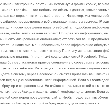
с нашей электронной почтой, мы используем файлы cookie, веб-ма
. «Файлы cookie» — это небольшие объемы данных, кэшированные
ваться как первой, так и третьей стороне. Например, мы можем со
овайдере, просмотренных веб-страницах, нажатых ссылках, IP-адр
ые до и после посещения нашего веб-сайта, подробная информаци
маете, чтобы войти на наш веб-сайт. Собирая эту информацию, мы
ый и оптимизированный онлайн-опыт, отслеживая ваши предпочтен
ветьте на наше письмо; и обеспечить более эффективное обслужи
том, как их отключить, посетите нашу Политику использования фа
циальные плагины («плагины») социальных сетей Facebook, Twitter
, ваш браузер установит прямое соединение с серверами этих соц
ирует его на веб-сайт. Интеграция плагинов позволяет социальным
йдете в систему через Facebook, он сможет привязать ваш визит к 
м или нет, вы уже обменялись этой информацией. Если вы взаимод
ш браузер и сохранена там. На сайтах социальных сетей вы может
ельных настройках для защиты вашей конфиденциальности. Если вы
циальной сети перед посещением сайта. Чтобы предотвратить обме
айлов cookie через настройки браузера и другие инструменты.