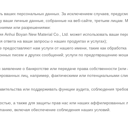
ь ваших персональных данных. За исключением случаев, предусм
нду ваши личные данные, собранные на веб-сайте, третьим лицам.
аниями или разрешениями:
 Anhui Boyan New Material Co., Ltd. может использовать ваши пе
 ответа на ваши запросы о наших продуктах и услугах);
 предоставляют нам услуги от нашего имени, такие как обработка 
нных писем и других сообщений; услуги по предотвращению мошенн
заявление о банкротстве или передаче права собственности (или 
ированных лиц, например, фактическими или потенциальными сли
вительства или поддерживать функции аудита, соблюдения требов
стью, а также для защиты прав нас или наших аффилированных ли
панию, включая обеспечение соблюдения наших условий.