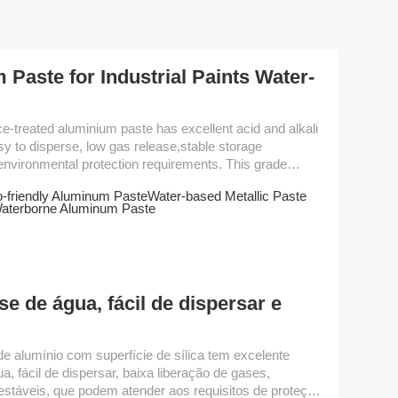
Paste for Industrial Paints Water-
sy to disperse, low gas release,stable storage
environmental protection requirements. This grade
nd ink. Water-based aluminium paste
-friendly Aluminum Paste
Water-based Metallic Paste
 good water dispersibility, water resistance and
aterborne Aluminum Paste
excellent metallic effect. Performance Parameter Grade Non-volatile content...
e de água, fácil de dispersar e
de alumínio com superfície de sílica tem excelente
ua, fácil de dispersar, baixa liberação de gases,
stáveis, que podem atender aos requisitos de proteção