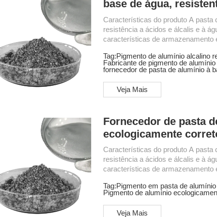
base de água, resistent
Características do produto A pasta 
resistência a ácidos e álcalis e à ág
características de armazenamento e
ambiental. Esta pasta de alumínio de
Tag:
Pigmento de alumínio alcalino r
de água. A pasta de alumínio à base
Fabricante de pigmento de alumínio
dispersibilidade em água, resistênc
fornecedor de pasta de alumínio à 
de desempenho Conteúdo não volátil
Veja Mais
Fornecedor de pasta d
ecologicamente corret
Características do produto A pasta 
resistência a ácidos e álcalis e à ág
características de armazenamento e
ambiental. Esta pasta de alumínio de
Tag:
Pigmento em pasta de alumínio a
de água. A pasta de alumínio à base
Pigmento de alumínio ecologicamen
dispersibilidade em água, resistênc
de desempenho Conteúdo não volátil
Veja Mais