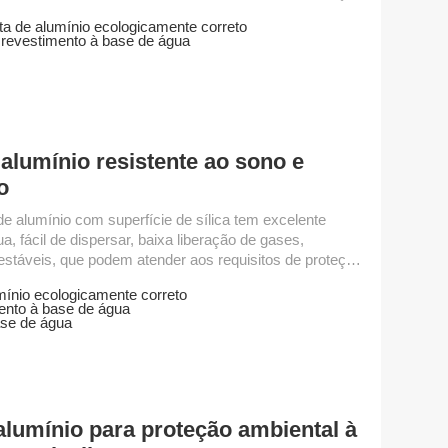
 grau aplica-se a tintas e tintas de revestimento à base
a de alumínio ecologicamente correto
 de água tratada com poliéster modificado possui boa
 revestimento à base de água
ia à água e excelente efeito metálico. Grau de parâmetro
...
alumínio resistente ao sono e
o
de alumínio com superfície de sílica tem excelente
ua, fácil de dispersar, baixa liberação de gases,
stáveis, que podem atender aos requisitos de proteção
 grau aplica-se a tintas e tintas de revestimento à base
ínio ecologicamente correto
 de água tratada com poliéster modificado possui boa
ento à base de água
ia à água e excelente efeito metálico. Grau de parâmetro
ase de água
...
alumínio para proteção ambiental à