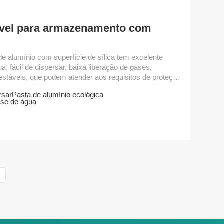
ável para armazenamento com
de alumínio com superfície de sílica tem excelente
ua, fácil de dispersar, baixa liberação de gases,
stáveis, que podem atender aos requisitos de proteção
 grau aplica-se a tintas e tintas de revestimento à base
rsar
Pasta de alumínio ecológica
 de água tratada com poliéster modificado possui boa
ase de água
ia à água e excelente efeito metálico. Grau de parâmetro
...