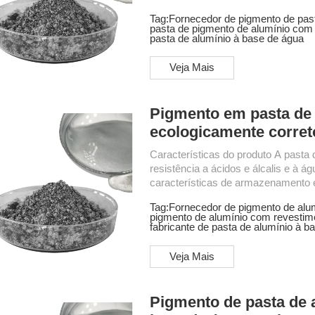
ambiental. Esta pasta de alumínio de
Tag:
Fornecedor de pigmento de past
de água. A pasta de alumínio à base
pasta de pigmento de alumínio com
dispersibilidade em água, resistênc
pasta de alumínio à base de água
de desempenho Conteúdo não volátil
Veja Mais
Pigmento em pasta de 
ecologicamente corret
Características do produto A pasta 
resistência a ácidos e álcalis e à ág
características de armazenamento e
ambiental. Esta pasta de alumínio de
Tag:
Fornecedor de pigmento de alum
de água. A pasta de alumínio à base
pigmento de alumínio com revestim
dispersibilidade em água, resistênc
fabricante de pasta de alumínio à b
de desempenho Conteúdo não volátil
Veja Mais
Pigmento de pasta de 