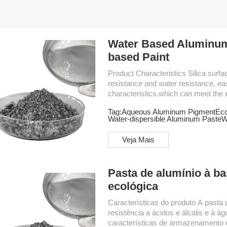
Water Based Aluminum 
based Paint
Product Characteristics Silica surface-treated aluminium paste has excellent acid and alkali
resistance and water resistance, ea
characteristics,which can meet the 
aluminium paste apply to water-based coating paint a
Tag:
Aqueous Aluminum Pigment
Eco
treated with modified polyester have
Water-dispersible Aluminum Paste
W
Veja Mais
Pasta de alumínio à bas
ecológica
Características do produto A pasta 
resistência a ácidos e álcalis e à ág
características de armazenamento e