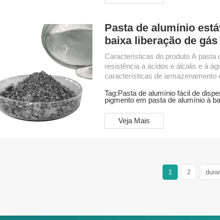
Pasta de alumínio est
baixa liberação de gás
Características do produto A pasta 
resistência a ácidos e álcalis e à ág
características de armazenamento e
ambiental. Esta pasta de alumínio de
Tag:
Pasta de alumínio fácil de dispe
de água. A pasta de alumínio à base
pigmento em pasta de alumínio à b
dispersibilidade em água, resistênc
de desempenho Conteúdo não volátil
Veja Mais
1
2
durar