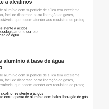
e a alcalinos
de alumínio com superfície de sílica tem excelente
ua, fácil de dispersar, baixa liberação de gases,
stáveis, que podem atender aos requisitos de proteção
 grau aplica-se a tintas e tintas de revestimento à base
esistente a ácidos
 de água tratada com poliéster modificado possui boa
 ecologicamente correto
ia à água e excelente efeito metálico. Grau de parâmetro
base de água
...
e alumínio à base de água
o
de alumínio com superfície de sílica tem excelente
ua, fácil de dispersar, baixa liberação de gases,
stáveis, que podem atender aos requisitos de proteção
 grau aplica-se a tintas e tintas de revestimento à base
lcalino resistente a ácidos
 de água tratada com poliéster modificado possui boa
te correto
pasta de alumínio com baixa liberação de gás
ia à água e excelente efeito metálico. Grau de parâmetro
...