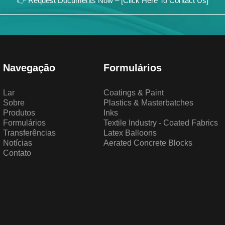
👉 Request Documents Now – [Click Here To Contact Us]
Navegação
Formulários
Lar
Coatings & Paint
Sobre
Plastics & Masterbatches
Produtos
Inks
Formulários
Textile Industry - Coated Fabrics
Transferências
Latex Balloons
Notícias
Aerated Concrete Blocks
Contato