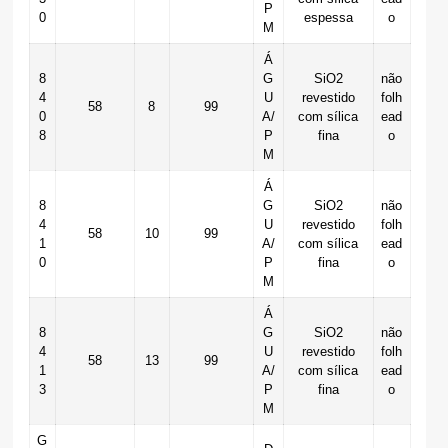
P
0
espessa
o
M
Á
8
G
SiO2
não
4
U
revestido
folh
58
8
99
0
A/
com sílica
ead
8
P
fina
o
M
Á
8
G
SiO2
não
4
U
revestido
folh
58
10
99
1
A/
com sílica
ead
0
P
fina
o
M
Á
8
G
SiO2
não
4
U
revestido
folh
58
13
99
1
A/
com sílica
ead
3
P
fina
o
M
G