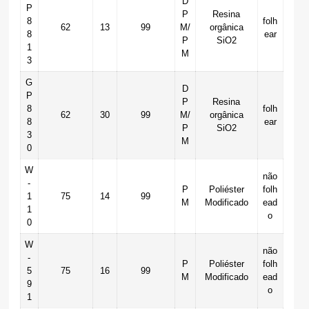
D
P
P
Resina
8
folh
62
13
99
M/
orgânica
8
ear
P
SiO2
1
M
3
G
D
P
P
Resina
8
folh
62
30
99
M/
orgânica
8
ear
P
SiO2
3
M
0
W
não
-
P
Poliéster
folh
1
75
14
99
M
Modificado
ead
1
o
0
W
não
-
P
Poliéster
folh
5
75
16
99
M
Modificado
ead
9
o
1