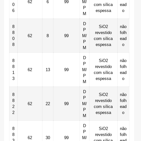
62
6
99
M/
0
com sílica
ead
P
6
espessa
o
M
D
8
SiO2
não
P
8
revestido
folh
62
8
99
M/
0
com sílica
ead
P
8
espessa
o
M
D
8
SiO2
não
P
8
revestido
folh
62
13
99
M/
1
com sílica
ead
P
3
espessa
o
M
D
8
SiO2
não
P
8
revestido
folh
62
22
99
M/
2
com sílica
ead
P
2
espessa
o
M
D
8
SiO2
não
P
8
revestido
folh
62
30
99
M/
3
com sílica
ead