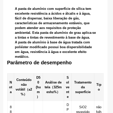
A pasta de alumínio com superfície de sílica tem
excelente resistência a ácidos e álcalis e à água,
fácil de dispersar, baixa liberação de gás,
características de armazenamento estáveis, que
podem atender aos requisitos de proteção
ambiental. Esta pasta de alumínio de grau aplica-se
a tintas e tintas de revestimento à base de água.
A pasta de alumínio à base de água tratada com
poliéster modificado possui boa dispersibilidade
em água, resistência à água e excelente efeito
metálico.
Parâmetro de desempenho
D5
S
Conteúdo
N
0
Análise de
ol
Tratamento
não
Tip
ot
(hu
tela（325m
ve
da
volátil（±2
o
a
m
esh≥%）
nt
superfície
%）
）
e
D
8
SiO2
não
P
8
revestido
folh