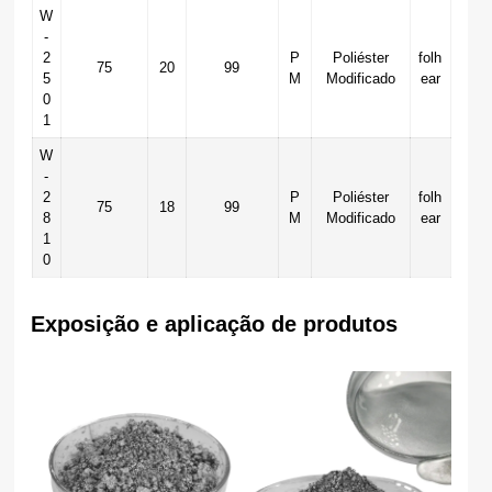
W
-
2
P
Poliéster
folh
75
20
99
5
M
Modificado
ear
0
1
W
-
2
P
Poliéster
folh
75
18
99
8
M
Modificado
ear
1
0
Exposição e aplicação de produtos