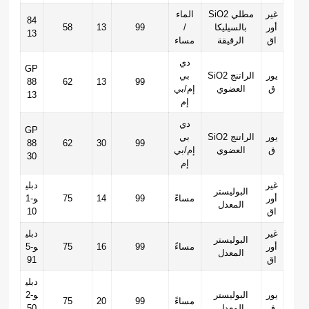
غير
SiO2 مطلي
الماء
84
أور
بالسيليكا
/
99
13
58
13
اق
الرقيقة
مساء
دي
GP
يور
SiO2 الراتنج
بي
88
62
13
99
ق
العضوي
إم/بي
13
إم
دي
GP
يور
SiO2 الراتنج
بي
88
62
30
99
ق
العضوي
إم/بي
30
إم
غير
دبلي
البوليستر
أور
مساءً
99
14
75
و-1
المعدل
اق
10
غير
دبلي
البوليستر
أور
مساءً
99
16
75
و-5
المعدل
اق
91
دبلي
يور
البوليستر
و-2
مساءً
99
20
75
ق
المعدل
50