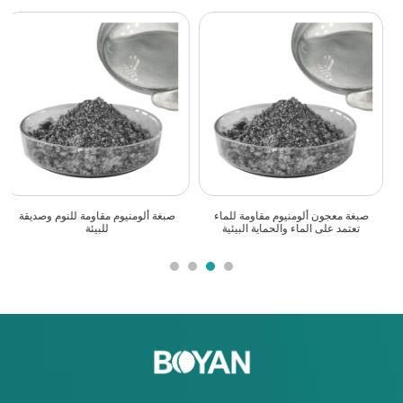
معجون ألومنيوم ثابت للتخزين مع إطلاق
مورد معجون ألومنيوم مائي صديق للبيئة
غاز منخفض