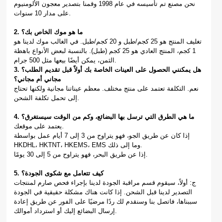
نحن مصنع تم تأسيسه في عام 1998 وقمنا بتصدير معجون الألومنيوم
على مدار 10 سنوات.
2. ما هو موك الخاص بك؟
تغليف المنتج هو 25 كجم/طبل و 20 كجم/طبل. في الغالب موك لدينا هو
1 كجم، المنتج العادي هو 25 كجم (طبل). بالنسبة لبعض الأنواع باهظة
الثمن، يمكن أيضًا بيعها مثل 500 جرام.
3. هل يمكنني الحصول على العينات الخاصة بك أولاً قبل تقديم الطلب؟
مجاني أم مجاني؟
نعم. التكلفة تعتمد على منتج مختلف. معظم عيناتنا مجانية ولكنها تحتاج
إلى تحمل تكلفة الشحن.
4. ما هي الطرق التي ترسل بها البضائع، وكم من الوقت سيستغرق؟
يعتمد على موقعك.
إذا كان عن طريق الجو، فهو يتراوح من 3 إلى 7 أيام عمل بواسطة
HKDHL، HKTNT، HKEMS، EMS وما إلى ذلك.
إذا عن طريق البحر، فهو يتراوح من 5 إلى 30 يومًا.
5. كيف تتعامل مع شكوى الجودة؟
ج: أولاً، سيقوم قسم مراقبة الجودة لدينا بإجراء فحص صارم لمنتجات
التصدير لدينا قبل الشحن. إذا كانت هناك مشكلة حقيقية في الجودة
سببناها، فاتصل بنا وسنقدم لك ردًا مرضيًا على الفور عن طريق إعادة
إرسال البضائع إليك أو استرداد أموالك.