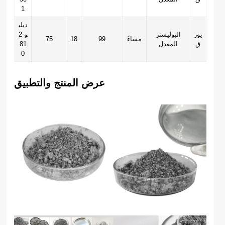
1
دبلي
يور
البوليستر
و-2
مساءً
99
18
75
ق
المعدل
81
0
عرض المنتج والتطبيق