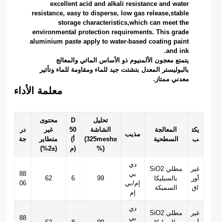
excellent acid and alkali resistance and water
resistance, easy to disperse, low gas release,stable
storage characteristics,which can meet the
environmental protection requirements. This grade
aluminium paste apply to water-based coating paint
and ink.
يتمتع معجون الألمنيوم ذو الأساس المائي والمعالج
بالبوليستر المعدل بتشتت جيد للماء ومقاومة للماء وتأثير
معدني ممتاز.
معلمة الأداء
تحليل
D
محتوى
يكت
المعالجة
الشاشة
50
غير
در
مذيب
ب
السطحية
(325mesh≥
(أ
متطاير
جة
%)
م)
(±2%)
دي
غير
SiO2 مطلي
بي
88
أور
بالسيليكا
99
6
62
إم/بي
06
اق
السميكة
إم
دي
غير
SiO2 مطلي
بي
88