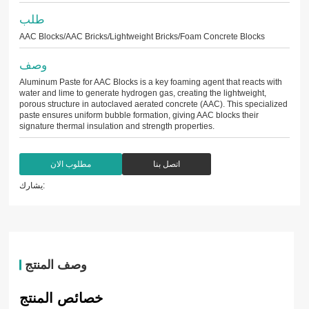
طلب
AAC Blocks/AAC Bricks/Lightweight Bricks/Foam Concrete Blocks
وصف
Aluminum Paste for AAC Blocks is a key foaming agent that reacts with
water and lime to generate hydrogen gas, creating the lightweight,
porous structure in autoclaved aerated concrete (AAC). This specialized
paste ensures uniform bubble formation, giving AAC blocks their
signature thermal insulation and strength properties.
اتصل بنا
مطلوب الان
يشارك:
وصف المنتج
خصائص المنتج