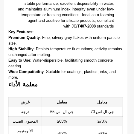
stable performance, excellent dispersibility in water,
and maintains aluminum index integrity even under low-
temperature or freezing conditions. Ideal as a foaming
agent and additive for silicate products, compliant
with
JC/T407-2008
standards
Key Features:
Premium Quality
: Fine, silvery-grey flakes with uniform particle
size.
High Stability
: Resists temperature fluctuations; activity remains
unchanged after melting.
Easy to Use
: Water-dispersible, facilitating smooth concrete
casting.
Wide Compatibility
: Suitable for coatings, plastics, inks, and
more.
معلمة الأداء
معامل
معامل
غرض
جي ال اس-70
جي ال اس-65
درجة
≥70%
≥65%
المحتوى الصلب
الألومنيوم
≥92%
≥90%