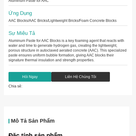
Aluminum Paste for AAC
Ứng Dụng
AAC Blocks/AAC Bricks/Lightweight Bricks/Foam Concrete Blocks
Sự Miêu Tả
Aluminum Paste for AAC Blocks is a key foaming agent that reacts with
water and lime to generate hydrogen gas, creating the lightweight,
porous structure in autoclaved aerated concrete (AAC). This specialized
paste ensures uniform bubble formation, giving AAC blocks their
signature thermal insulation and strength properties.
Hỏi Ngay
Liên Hệ Chúng Tôi
Chia sẻ:
Mô Tả Sản Phẩm
Đặc tính sản phẩm