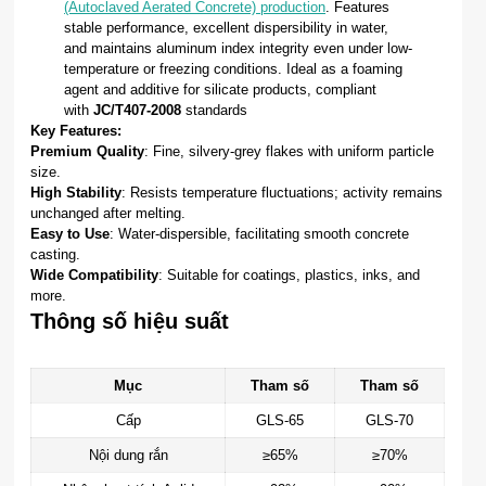
(Autoclaved Aerated Concrete) production
. Features
stable performance, excellent dispersibility in water,
and maintains aluminum index integrity even under low-
temperature or freezing conditions. Ideal as a foaming
agent and additive for silicate products, compliant
with
JC/T407-2008
standards
Key Features:
Premium Quality
: Fine, silvery-grey flakes with uniform particle
size.
High Stability
: Resists temperature fluctuations; activity remains
unchanged after melting.
Easy to Use
: Water-dispersible, facilitating smooth concrete
casting.
Wide Compatibility
: Suitable for coatings, plastics, inks, and
more.
Thông số hiệu suất
Mục
Tham số
Tham số
Cấp
GLS-65
GLS-70
Nội dung rắn
≥65%
≥70%