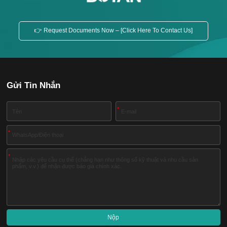
👉 Request Documents Now – [Click Here To Contact Us]
Gửi Tin Nhắn
*
*
*
Nộp