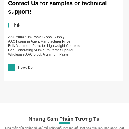
Contact Us for samples or technical
support!
Thẻ
AAC Aluminum Paste Global Supply
AAC Foaming Agent Manufacturer Price
Bulk Aluminum Paste for Lightweight Concrete
Gas-Generating Aluminum Paste Supplier
Wholesale AAC Block Aluminum Paste
Trước Đó
Những Sảm Phẩm Tương Tự
Nhà máy của chúng tôi chủ yếu sản xuất loạt mạ giả, loạt bạc mịn, loạt bạc sáng, loạt