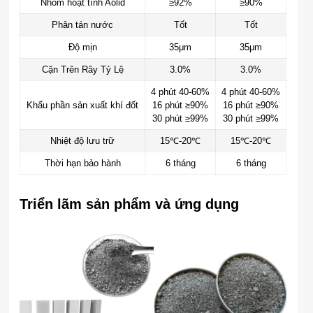
Nhôm hoạt tính Aolid
≥92%
≥90%
Phân tán nước
Tốt
Tốt
Độ mịn
35μm
35μm
Cặn Trên Rây Tỷ Lệ
3.0%
3.0%
4 phút 40-60%
4 phút 40-60%
Khẩu phần sản xuất khí đốt
16 phút ≥90%
16 phút ≥90%
30 phút ≥99%
30 phút ≥99%
Nhiệt độ lưu trữ
15℃-20℃
15℃-20℃
Thời hạn bảo hành
6 tháng
6 tháng
Triển lãm sản phẩm và ứng dụng