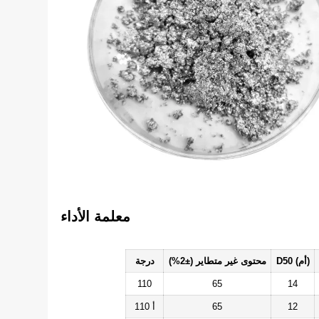
معلمة الأداء
D50 (أم)
محتوى غير متطاير (±2%)
درجة
110
65
14
12
65
110 أ