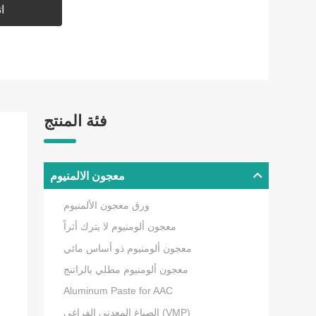
ا
فئة المنتج
معجون الالمنيوم
ورق معجون الألمنيوم
معجون ألومنيوم لا يترك أثراً
معجون ألومنيوم ذو أساس مائي
معجون ألومنيوم مطلي بالراتنج
Aluminum Paste for AAC
الصباغ المعدني الفراغي (VMP)