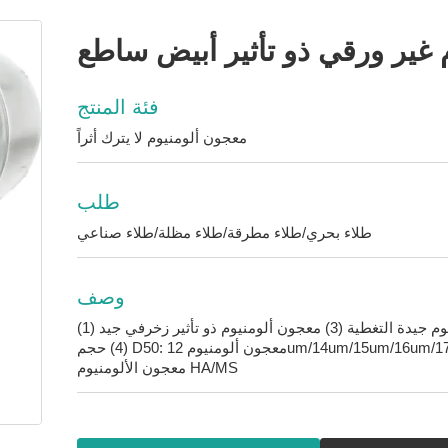
 غير ورقي ذو تأثير أبيض ساطع
فئة المنتج
معجون ألومنيوم لا يترك أثراً
طلب
طلاء بحري/طلاء مطرقة/طلاء مظلة/طلاء صناعي
وصف
(1) معجون ألومنيوم لتوزيع حجم جسيم موحد (2) صبغة ألومنيوم جيدة التغطية (3) معجون ألومنيوم ذو تأثير زخرفي جيد
(4) حجم D50: معجون ألومنيوم 12um/14um/15um/16um/17um (5) محتوى صلب معجون ألومنيوم 65% ( 6) المذيب:
معجون الألومنيوم HA/MS