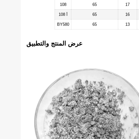
108
65
17
16
65
108 أ
BY580
65
13
عرض المنتج والتطبيق