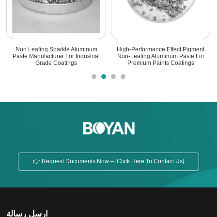
t
Non-Leafing Aluminum Paste -
High Quality Non-Leafing Aluminum
r
High-Performance Metallic
Paste For Marine Bottom Paint
Pigments
👉 Request Documents Now – [Click Here To Contact Us]
ارسل رسالة