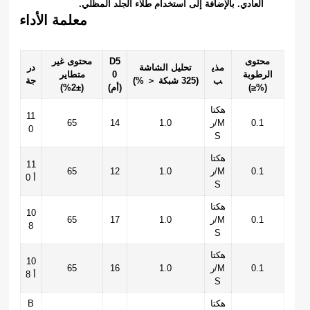
العادي. بالإضافة إلى استخدام طلاء الجلد المظلي.
معلمة الأداء
محتوى
D5
محتوى غير
مذي
تحليل الشاشة
در
الرطوبة
0
متطاير
ب
(325 شبكة ＜ %)
جة
(≥%)
(أم)
(±2%)
هكتا
11
0.1
ر/M
1.0
14
65
0
S
هكتا
11
0.1
ر/M
1.0
12
65
0 أ
S
هكتا
10
0.1
ر/M
1.0
17
65
8
S
هكتا
10
0.1
ر/M
1.0
16
65
8 أ
S
هكتا
B