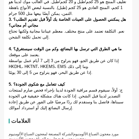
تغليف المنتج هو 25 كجم/طبل و 20 كجم/طبل. في الغالب موك لدينا هو
1 كجم، المنتج العادي هو 25 كجم (طبل). بالنسبة لبعض الأنواع باهظة
الثمن، يمكن أيضًا بيعها مثل 500 جرام.
3. هل يمكنني الحصول على العينات الخاصة بك أولاً قبل تقديم الطلب؟
مجاني أم مجاني؟
نعم. التكلفة تعتمد على منتج مختلف. معظم عيناتنا مجانية ولكنها تحتاج
إلى تحمل تكلفة الشحن.
4. ما هي الطرق التي ترسل بها البضائع، وكم من الوقت سيستغرق؟
يعتمد على موقعك.
إذا كان عن طريق الجو، فهو يتراوح من 3 إلى 7 أيام عمل بواسطة
HKDHL، HKTNT، HKEMS، EMS وما إلى ذلك.
إذا عن طريق البحر، فهو يتراوح من 5 إلى 30 يومًا.
5. كيف تتعامل مع شكوى الجودة؟
ج: أولاً، سيقوم قسم مراقبة الجودة لدينا بإجراء فحص صارم لمنتجات
التصدير لدينا قبل الشحن. إذا كانت هناك مشكلة حقيقية في الجودة
سببناها، فاتصل بنا وسنقدم لك ردًا مرضيًا على الفور عن طريق إعادة
إرسال البضائع إليك أو استرداد أموالك.
العلامات
مورد معجون الصباغ الألومنيوم
الشركة المصنعة لمعجون الصباغ الألومنيوم
معجون معدني قوي
حار بيع الصباغ معجون الألومنيوم