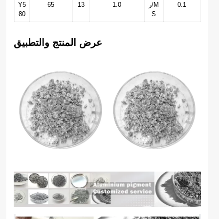
0.1
ر/M
1.0
13
65
Y5
80
S
عرض المنتج والتطبيق