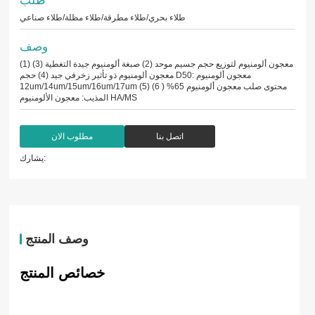
طلاء بحري/طلاء مطرقة/طلاء مظلة/طلاء صناعي
وصف
(1) معجون ألومنيوم لتوزيع حجم جسيم موحد (2) صبغة ألومنيوم جيدة التغطية (3)
معجون ألومنيوم ذو تأثير زخرفي جيد (4) حجم D50: معجون ألومنيوم
12um/14um/15um/16um/17um (5) محتوى صلب معجون ألومنيوم 65% ( 6)
المذيب: معجون الألومنيوم HA/MS
اتصل بنا
مطلوب الان
يشارك:
وصف المنتج
خصائص المنتج