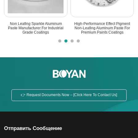
t
Non-Leafing Aluminum Paste -
High Quality Non-Leafing Aluminum
r
High-Performance Metallic
Paste For Marine Bottom Paint
Pigments
👉 Request Documents Now – [Click Here To Contact Us]
Отправить Сообщение