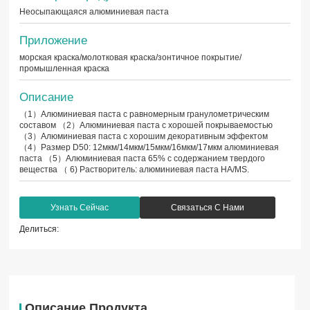
Неосыпающаяся алюминиевая паста
Приложение
морская краска/молотковая краска/зонтичное покрытие/
промышленная краска
Описание
（1）Алюминиевая паста с равномерным гранулометрическим
составом （2）Алюминиевая паста с хорошей покрываемостью
（3）Алюминиевая паста с хорошим декоративным эффектом
（4）Размер D50: 12мкм/14мкм/15мкм/16мкм/17мкм алюминиевая
паста （5）Алюминиевая паста 65% с содержанием твердого
вещества （ 6) Растворитель: алюминиевая паста HA/MS.
Узнать Сейчас
Связаться С Нами
Делиться:
Описание Продукта