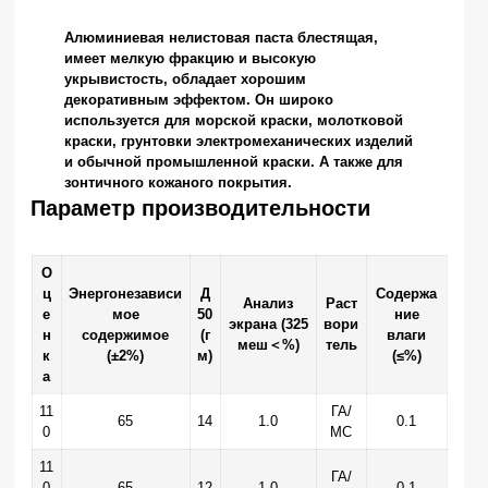
Алюминиевая нелистовая паста блестящая,
имеет мелкую фракцию и высокую
укрывистость, обладает хорошим
декоративным эффектом. Он широко
используется для морской краски, молотковой
краски, грунтовки электромеханических изделий
и обычной промышленной краски. А также для
зонтичного кожаного покрытия.
Параметр производительности
О
ц
Энергонезависи
Д
Содержа
Анализ
Раст
е
мое
50
ние
экрана (325
вори
н
содержимое
(г
влаги
меш＜%)
тель
к
(±2%)
м)
(≤%)
а
11
ГА/
65
14
1.0
0.1
0
МС
11
ГА/
0
65
12
1.0
0.1