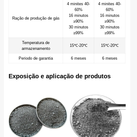
4 minites 40-
4 minites 40-
60%
60%
16 minutos
16 minutos
Ração de produção de gás
≥90%
≥90%
30 minutos
30 minutos
≥99%
≥99%
Temperatura de
15℃-20℃
15℃-20℃
armazenamento
Periodo de garantia
6 meses
6 meses
Exposição e aplicação de produtos