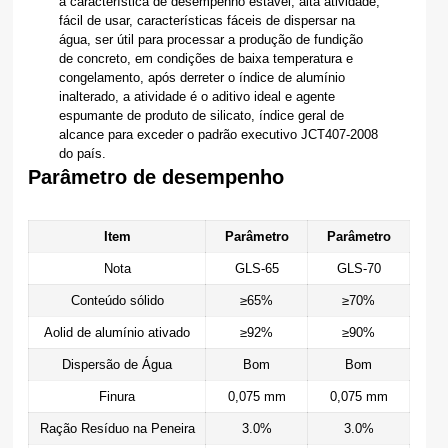
a característica de desempenho estável, alta atividade,
fácil de usar, características fáceis de dispersar na
água, ser útil para processar a produção de fundição
de concreto, em condições de baixa temperatura e
congelamento, após derreter o índice de alumínio
inalterado, a atividade é o aditivo ideal e agente
espumante de produto de silicato, índice geral de
alcance para exceder o padrão executivo JCT407-2008
do país.
Parâmetro de desempenho
Item
Parâmetro
Parâmetro
Nota
GLS-65
GLS-70
Conteúdo sólido
≥65%
≥70%
Aolid de alumínio ativado
≥92%
≥90%
Dispersão de Água
Bom
Bom
Finura
0,075 mm
0,075 mm
Ração Resíduo na Peneira
3.0%
3.0%