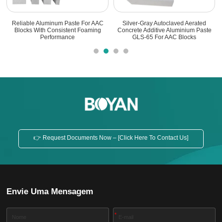
Aerated
Pasta De Pó De Alumínio Agente
Pasta De Pó De Alumínio Adi
um Paste
Espumante Para AAC GLS-70
Ideal Para AAC GLS-65
cks
👉 Request Documents Now – [Click Here To Contact Us]
Envie Uma Mensagem
*