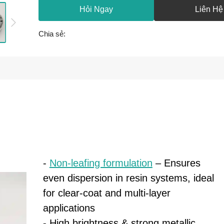
Hỏi Ngay
Liên Hệ
Chia sẻ:
-
Non-leafing formulation
– Ensures
even dispersion in resin systems, ideal
for clear-coat and multi-layer
applications
- High brightness & strong metallic