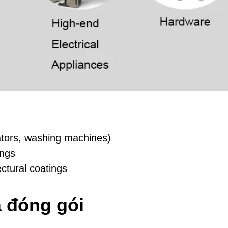
rators, washing machines)
ings
ctural coatings
à đóng gói