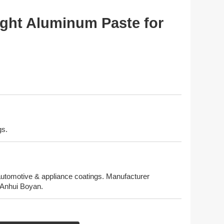
ight Aluminum Paste for
gs.
r automotive & appliance coatings. Manufacturer
m Anhui Boyan.