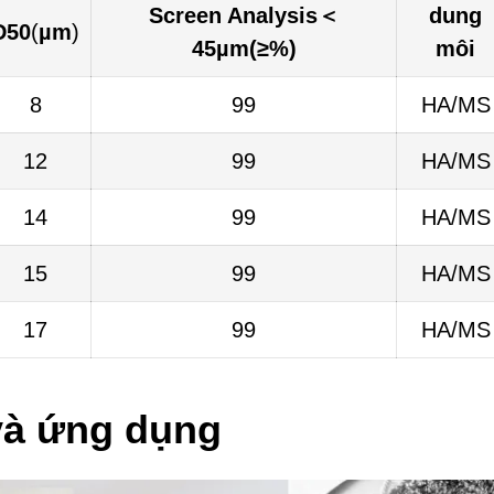
Screen Analysis＜
dung
D50
(
µm
)
45
µm
(≥%)
môi
8
99
HA/MS
12
99
HA/MS
14
99
HA/MS
15
99
HA/MS
17
99
HA/MS
và ứng dụng