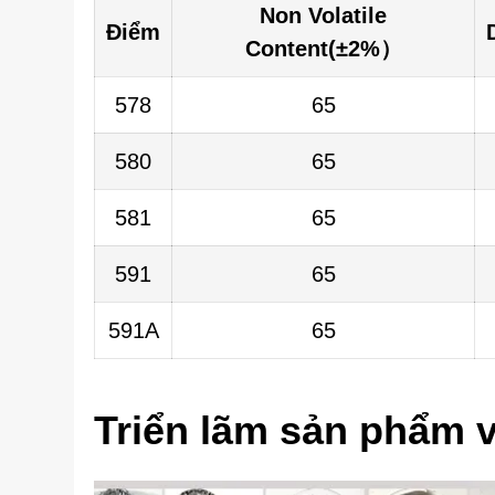
Non Volatile
Điểm
Content(±2%）
578
65
580
65
581
65
591
65
591A
65
Triển lãm sản phẩm 