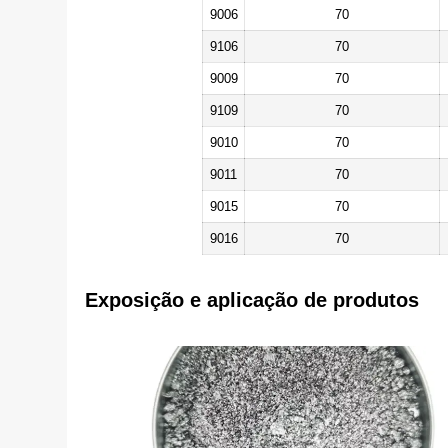
9006
70
9106
70
9009
70
9109
70
9010
70
9011
70
9015
70
9016
70
Exposição e aplicação de produtos