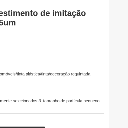
estimento de imitação
 5um
tomóveis/tinta plástica/tinta/decoração requintada
ialmente selecionados 3. tamanho de partícula pequeno