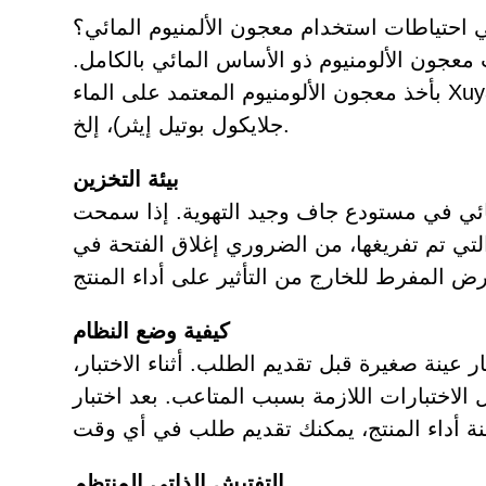
 احتياطات استخدام معجون الألمنيوم المائي؟
عجون الألومنيوم ذو الأساس المائي بالكامل.
بأخذ معجون الألومنيوم المعتمد على الماء Xuyang كمثال، المذيبات المشتركة الموصى بها هي الماء منزوع الأيونات، الماء المضاد للأبيض (إيثيلين
جلايكول بوتيل إيثر)، إلخ.
بيئة التخزين
ائي في مستودع جاف وجيد التهوية. إذا سمحت
لتي تم تفريغها، من الضروري إغلاق الفتحة في
كيفية وضع النظام
 عينة صغيرة قبل تقديم الطلب. أثناء الاختبار،
ل الاختبارات اللازمة بسبب المتاعب. بعد اختبار
التفتيش الذاتي المنتظم