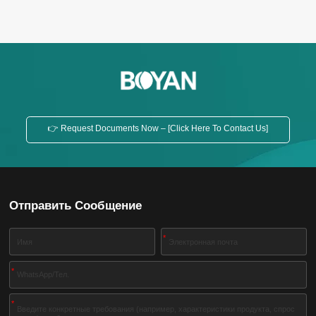
пластиковых поверхностях. , автомобильная
краска и т. д. Классы параметров
производительностиНелетучее содержание
(±2%）D50Скрининговый анализ＜45um（≥%)
Растворитель1018701899HA/MS1022702299HA/MS1027
(200 меш) HA/MS1058704299...
👉 Request Documents Now – [Click Here To Contact Us]
Отправить Сообщение
*
*
*