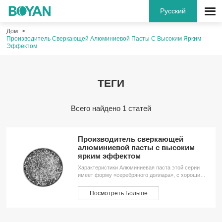
Русский
Дом
Производитель Сверкающей Алюминиевой Пасты С Высоким Ярким
Эффектом
ТЕГИ
Всего найдено 1 статей
Производитель сверкающей
алюминиевой пасты с высоким
ярким эффектом
Характеристики Алюминиевая паста этой серии
имеет форму «серебряного доллара», с хорошим
выравниванием, узким распределением частиц по
размеру, высокой вспышкой, сильной отражающей
Посмотреть Больше
способностью, гладкостью на ощупь,
кислотостойкостью, устойчивостью к высоким
температурам и т. д. Она широко используется в
оборудовании, бытовой технике, ремеслах,