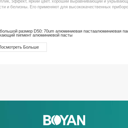
ллик, эффект, яркий цвет. хороший выравнивающий и укрывающ
сти и белизны. Его применяют для высококачественных приборо
тиковой краски, чернил и изысканных украшений и т. д. Параме
/MS900670899.9HA/MS910670899.9HA/MS9009701199.9HA/MS910
большой размер D50: 70um алюминиевая паста
алюминиевая пас
кающий пигмент алюминиевой пасты
Посмотреть Больше