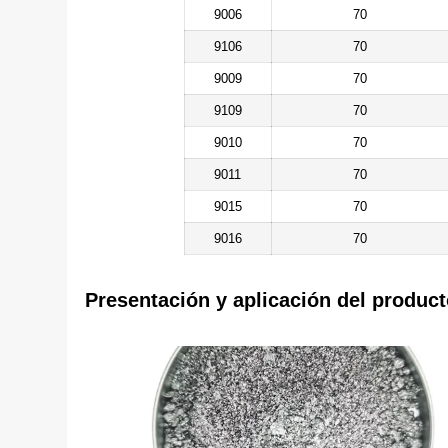
9006
70
9106
70
9009
70
9109
70
9010
70
9011
70
9015
70
9016
70
Presentación y aplicación del produc