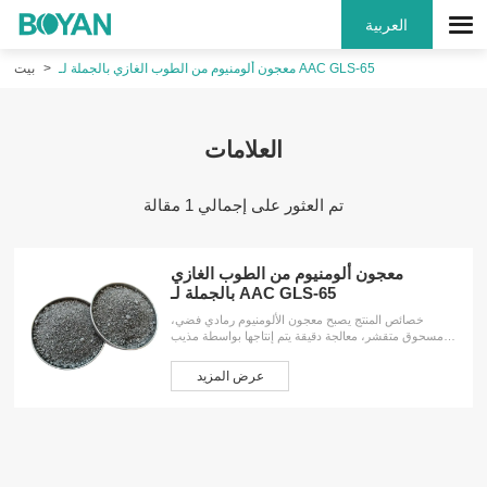
العربية
معجون ألومنيوم من الطوب الغازي بالجملة لـ AAC GLS-65
بيت
العلامات
تم العثور على إجمالي 1 مقالة
معجون ألومنيوم من الطوب الغازي
بالجملة لـ AAC GLS-65
خصائص المنتج يصبح معجون الألومنيوم رمادي فضي،
مسحوق متقشر، معالجة دقيقة يتم إنتاجها بواسطة مذيب
معدني، مذيب مائي خاص، مادة خافضة للتوتر السطحي.
بفضل ميزة الأداء المستقر، والنشاط العالي، وسهولة
عرض المزيد
الاستخدام، وسهولة تشتيت الخصائص في الماء، يكون مفيدًا
في معالجة إنتاج صب الخرسانة، في حالة درجات الحرارة
المنخفضة، والتجميد، بعد ذوبان مؤشر الألومنيوم دون تغيير،
فإن النشاط هو المادة المضافة المثالية. وعامل رغوي لمنتج
السيليكات، يصل المؤشر العام إلى ما يتجاوز الدولة J...